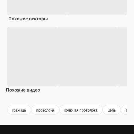
Похожие векторы
Похожие видео
Premium
Premium
Premium
Premium
граница
проволока
колючая проволока
цепь
стал