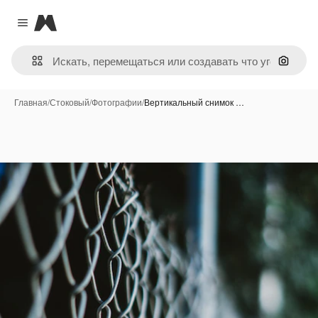
Magnific
Close menu
Поиск 
Главная
/
Стоковый
/
Фотографии
/
Вертикальный снимок …