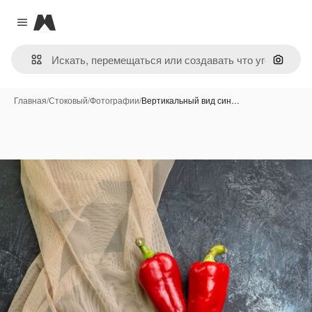
Magnific
Close menu
Поиск 
Главная
/
Стоковый
/
Фотографии
/
Вертикальный вид син…