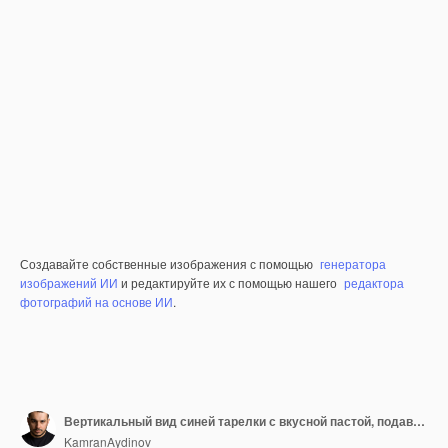
Создавайте собственные изображения с помощью
генератора
изображений ИИ
и редактируйте их с помощью нашего
редактора
фотографий на основе ИИ
.
Вертикальный вид синей тарелки с вкусной пастой, подаваемой с помидорами и мясом на полотенце коричневого цвета на ужин, его ингредиенты
KamranAydinov