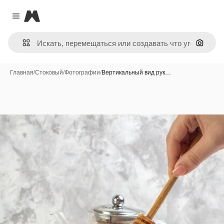
Magnific
Close menu
Поиск 
Главная
/
Стоковый
/
Фотографии
/
Вертикальный вид рук…