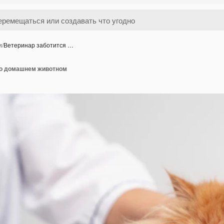
и
/
Ветеринар заботится …
 о домашнем животном