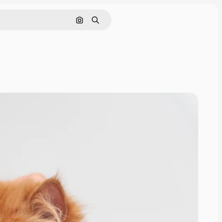
Поиск по изображению
Поиск