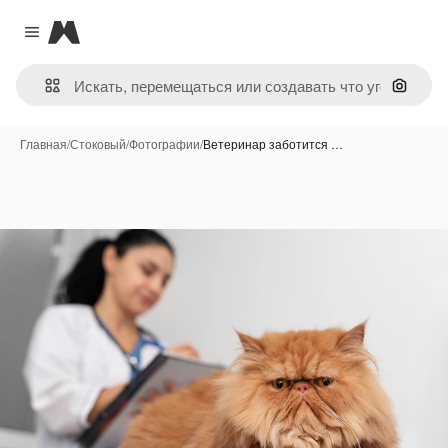
Magnific
Close menu
Поиск 
Главная
/
Стоковый
/
Фотографии
/
Ветеринар заботится …