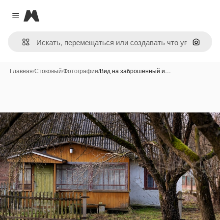
Magnific
Close menu
Поиск 
Главная
/
Стоковый
/
Фотографии
/
Вид на заброшенный и…