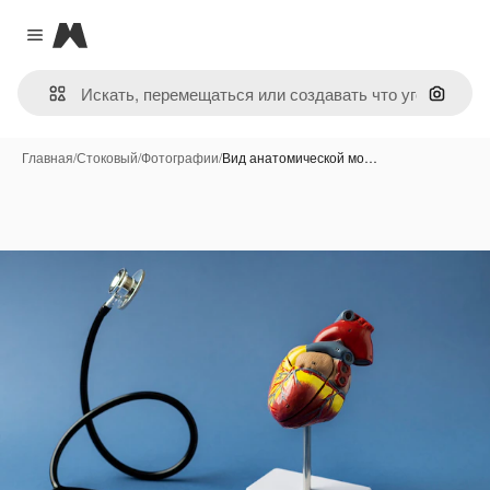
Magnific
Close menu
Поиск 
Главная
/
Стоковый
/
Фотографии
/
Вид анатомической мо…