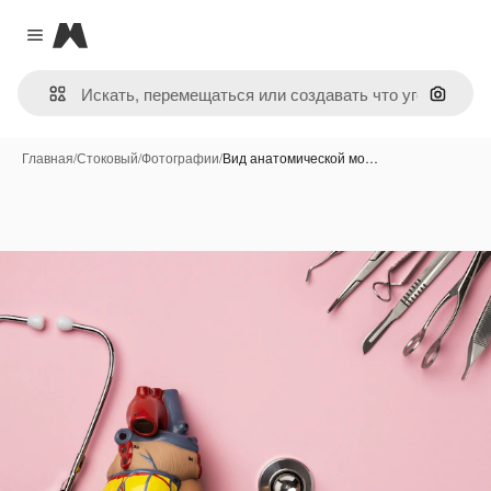
Magnific
Close menu
Поиск 
Главная
/
Стоковый
/
Фотографии
/
Вид анатомической мо…