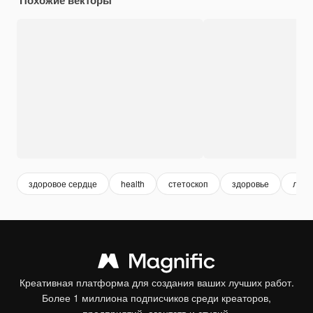
здоровое сердце
health
стетоскоп
здоровье
лека
Креативная платформа для создания ваших лучших работ.
Более 1 миллиона подписчиков среди креаторов,
предприятий, агентств и студий.