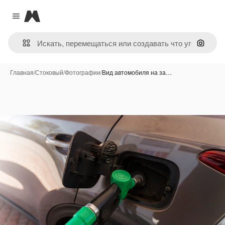
Magnific
Close menu
Поиск 
Главная
/
Стоковый
/
Фотографии
/
Вид автомобиля на за…