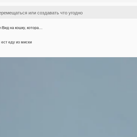
и
/
Вид на кошку, котора…
 ест еду из миски