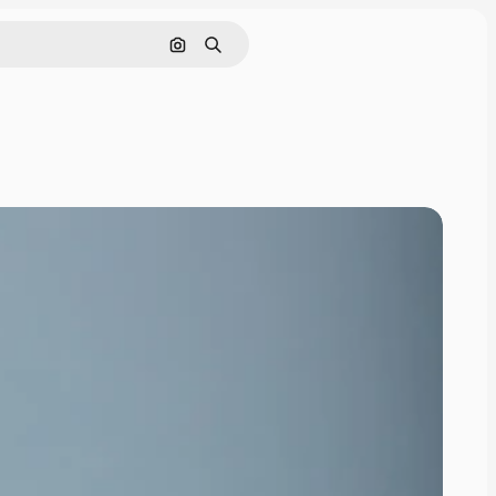
Поиск по изображению
Поиск