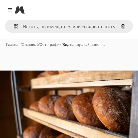
Magnific
Close menu
Поиск 
Главная
/
Стоковый
/
Фотографии
/
Вид на вкусный выпеч…