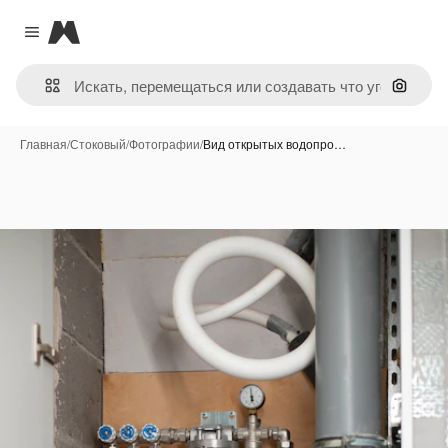
Magnific
Close menu
Поиск 
Главная
/
Стоковый
/
Фотографии
/
Вид открытых водопро…