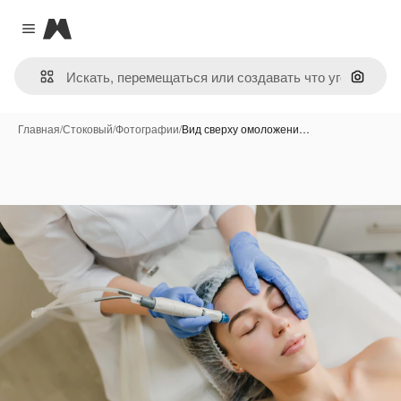
Magnific
Close menu
Поиск 
Главная
/
Стоковый
/
Фотографии
/
Вид сверху омоложени…