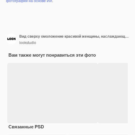
фотографий на основе ИИ
.
Вид сверху омоложение красивой женщины, наслаждающейся косметологическими процедурами в салоне красоты. Дерматология, руки в голубом сиянии, здравоохранение, терапия, ботокс
lookstudio
Вам также могут понравиться эти фото
Связанные PSD