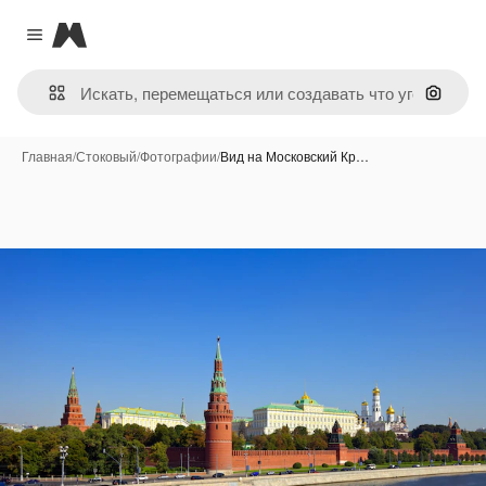
Magnific
Close menu
Поиск 
Главная
/
Стоковый
/
Фотографии
/
Вид на Московский Кр…