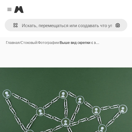
Magnific
Close menu
Поиск 
Главная
/
Стоковый
/
Фотографии
/
Выше вид скрепки с з…