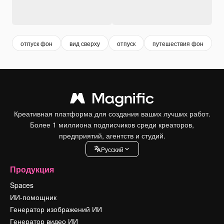
отпуск фон
вид сверху
отпуск
путешествия фон
v
Креативная платформа для создания ваших лучших работ.
Более 1 миллиона подписчиков среди креаторов,
предприятий, агентств и студий.
Pусский
Продукция
Spaces
ИИ-помощник
Генератор изображений ИИ
Генератор видео ИИ