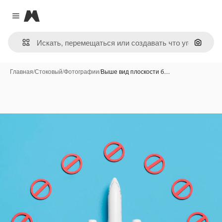
Magnific
Close menu
Поиск 
Главная
/
Стоковый
/
Фотографии
/
Выше вид плоскости б…