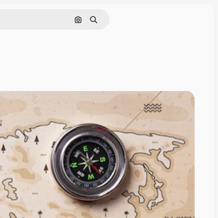
Поиск по изображению
Поиск