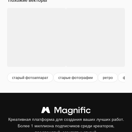
старый фотоаппарат
старые фотографии
ретро
фото
Креативная платформа для создания ваших лучших работ.
Более 1 миллиона подписчиков среди креаторов,
предприятий, агентств и студий.