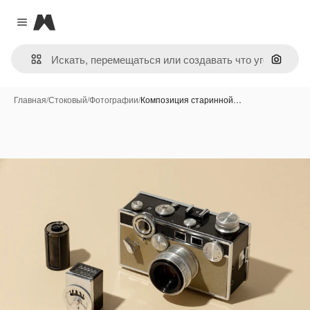
Magnific
Close menu
Поиск 
Главная
/
Стоковый
/
Фотографии
/
Композиция старинной…