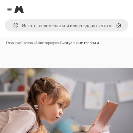
Magnific
Close menu
Поиск 
Главная
/
Стоковый
/
Фотографии
/
Виртуальные классы и…