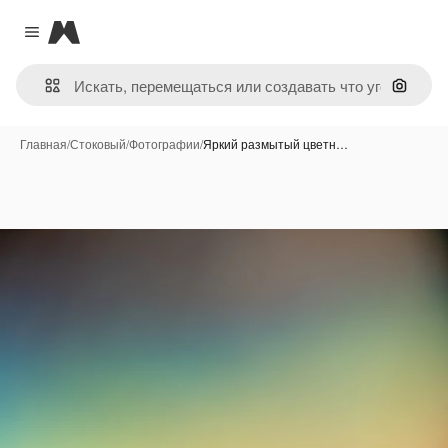
Magnific
Close menu
Поиск 
Главная
/
Стоковый
/
Фотографии
/
Яркий размытый цветн…