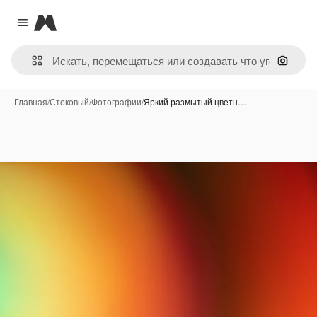
Magnific
Close menu
Поиск 
Главная
/
Стоковый
/
Фотографии
/
Яркий размытый цветн…