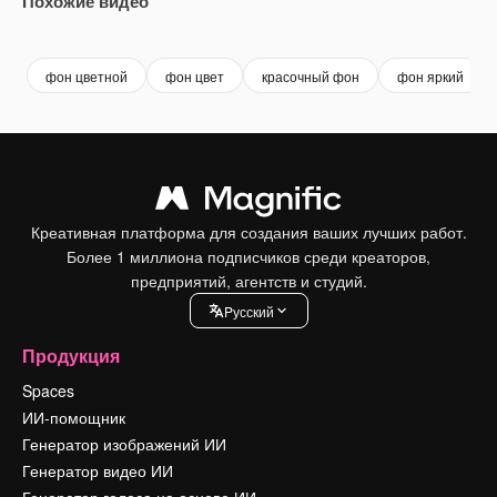
Похожие видео
Premium
Premium
Premium
Premium
фон цветной
фон цвет
красочный фон
фон яркий
Креативная платформа для создания ваших лучших работ.
Более 1 миллиона подписчиков среди креаторов,
предприятий, агентств и студий.
Pусский
Продукция
Spaces
ИИ-помощник
Генератор изображений ИИ
Генератор видео ИИ