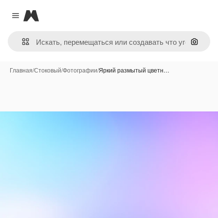
Magnific
Close menu
Поиск 
Главная
/
Стоковый
/
Фотографии
/
Яркий размытый цветн…