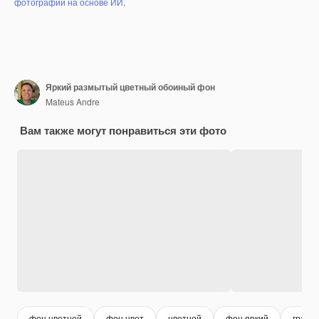
фотографий на основе ИИ
.
Яркий размытый цветный обоиный фон
Mateus Andre
Вам также могут понравиться эти фото
фон цветной
фон цвет
цветной
фон яркий
гради