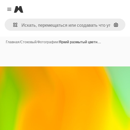
Magnific
Close menu
Поиск 
Главная
/
Стоковый
/
Фотографии
/
Яркий размытый цветн…