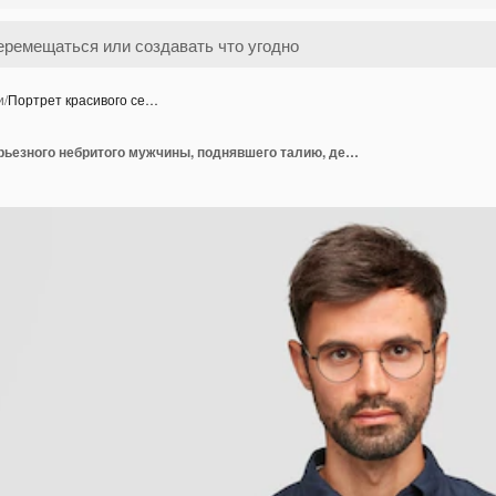
и
/
Портрет красивого се…
Портрет красивого серьезного небритого мужчины, поднявшего талию, держит руки вместе, одет в синюю рубашку, разговаривает с собеседником, стоит у белой стены. Самоуверенный человек-фрилансер