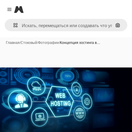
Magnific
Close menu
Поиск 
Главная
/
Стоковый
/
Фотографии
/
Концепция хостинга в…