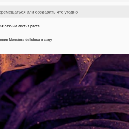
и
/
Влажные листья расте…
ния Monstera deliciosa в саду