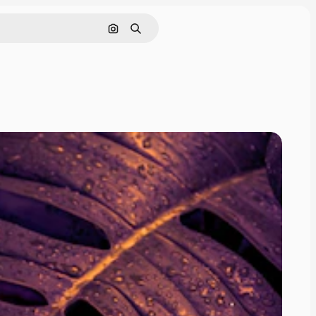
Поиск по изображению
Поиск