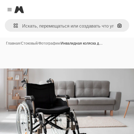
Magnific
Close menu
Поиск 
Главная
/
Стоковый
/
Фотографии
/
Инвалидная коляска д…