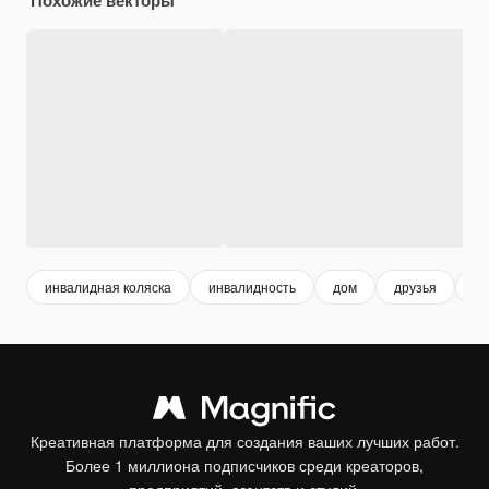
инвалидная коляска
инвалидность
дом
друзья
л
Креативная платформа для создания ваших лучших работ.
Более 1 миллиона подписчиков среди креаторов,
предприятий, агентств и студий.