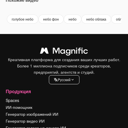
Premium
Premium
Сгенерировано с помощью ИИ
Premium
Premium
голубое небо
небо фон
небо
небо облака
облачн
Креативная платформа для создания ваших лучших работ.
Более 1 миллиона подписчиков среди креаторов,
предприятий, агентств и студий.
Pусский
Продукция
Spaces
ИИ-помощник
Генератор изображений ИИ
Генератор видео ИИ
Генератор голоса на основе ИИ