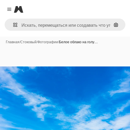
Magnific
Close menu
Поиск 
Главная
/
Стоковый
/
Фотографии
/
Белое облако на голу…