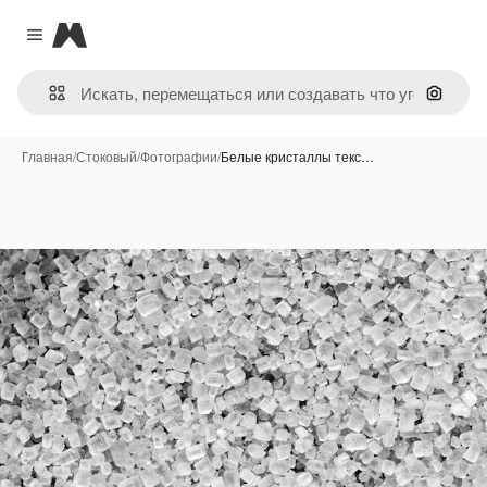
Magnific
Close menu
Поиск 
Главная
/
Стоковый
/
Фотографии
/
Белые кристаллы текс…