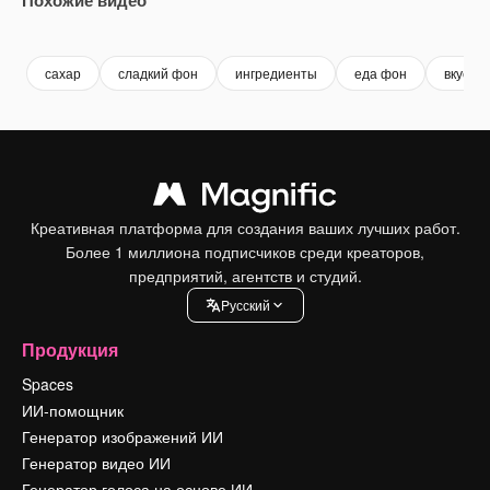
Premium
Premium
Premium
Premium
сахар
сладкий фон
ингредиенты
еда фон
вкусно
Креативная платформа для создания ваших лучших работ.
Более 1 миллиона подписчиков среди креаторов,
предприятий, агентств и студий.
Pусский
Продукция
Spaces
ИИ-помощник
Генератор изображений ИИ
Генератор видео ИИ
Генератор голоса на основе ИИ