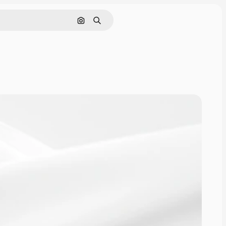
Поиск по изображению
Поиск