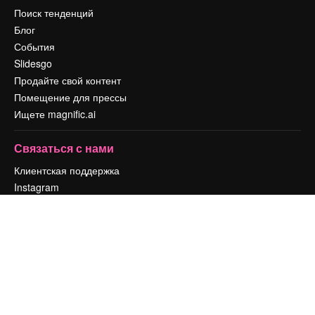
Поиск тенденций
Блог
События
Slidesgo
Продайте свой контент
Помещение для прессы
Ищете magnific.ai
Связаться с нами
Клиентская поддержка
Instagram
YouTube
LinkedIn
TikTok
Discord
X
Reddit