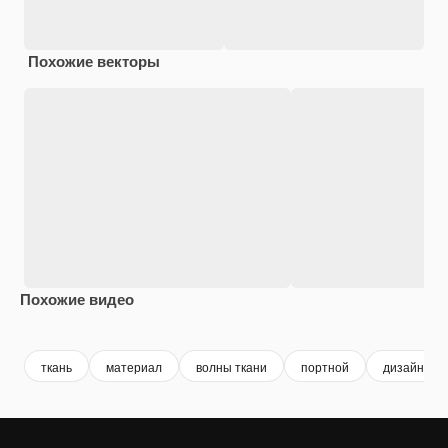
Похожие векторы
Похожие видео
Premium
Premium
Сгенерировано с помощью ИИ
Premium
Premium
ткань
материал
волны ткани
портной
дизайнер 