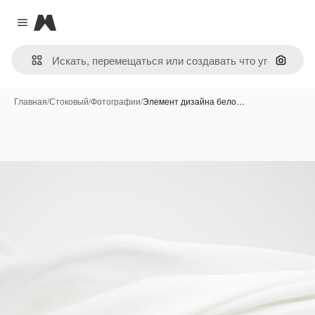
Magnific
Close menu
Поиск 
Главная
/
Стоковый
/
Фотографии
/
Элемент дизайна бело…