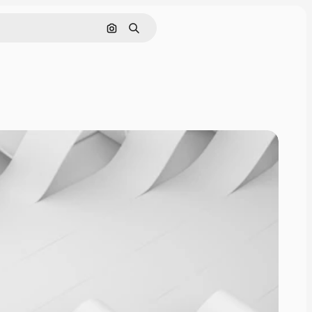
Поиск по изображению
Поиск