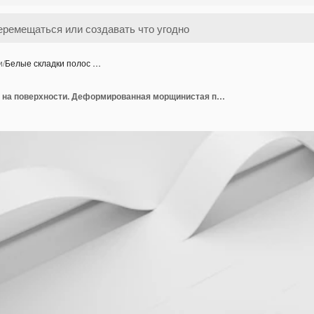
и
/
Белые складки полос …
Белые складки полос на поверхности. Деформированная морщинистая поверхность с мягким светом. Современный яркий фон с морщинами в стиле минимализма. 3D визуализация иллюстрации.