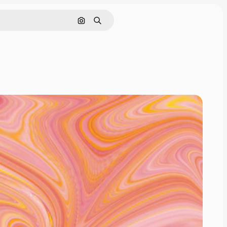
Поиск по изображению
Поиск