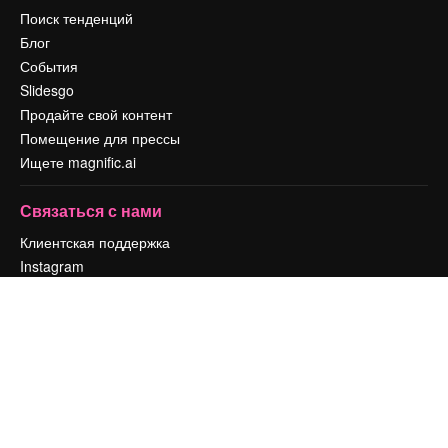
Поиск тенденций
Блог
События
Slidesgo
Продайте свой контент
Помещение для прессы
Ищете magnific.ai
Связаться с нами
Клиентская поддержка
Instagram
YouTube
LinkedIn
TikTok
Discord
X
Reddit