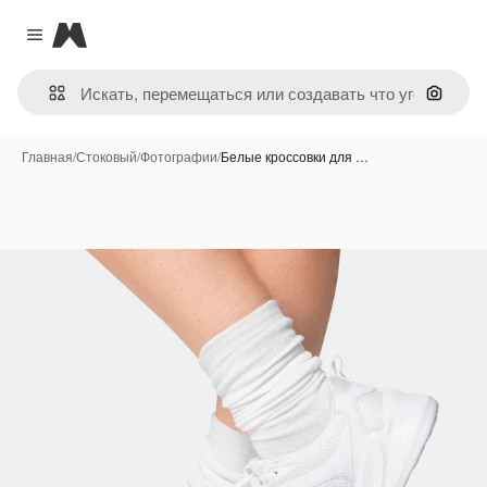
Magnific
Close menu
Поиск 
Главная
/
Стоковый
/
Фотографии
/
Белые кроссовки для …