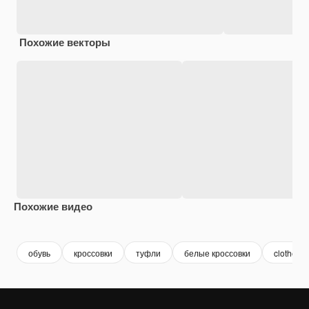
Похожие векторы
Похожие видео
Premium
Premium
Premium
Premium
обувь
кроссовки
туфли
белые кроссовки
clothes 