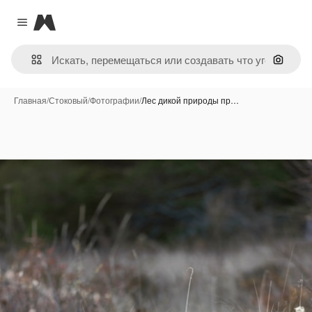
Magnific
Close menu
Поиск 
Главная
/
Стоковый
/
Фотографии
/
Лес дикой природы пр…