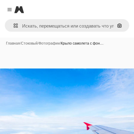
Magnific
Close menu
Поиск 
Главная
/
Стоковый
/
Фотографии
/
Крыло самолета с фон…