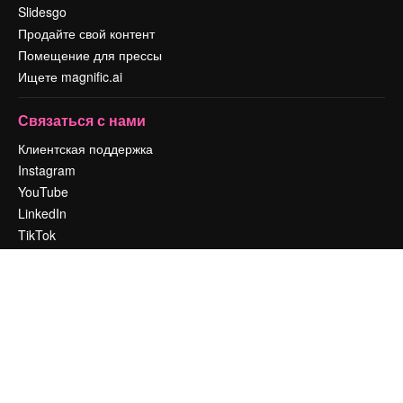
Slidesgo
Продайте свой контент
Помещение для прессы
Ищете magnific.ai
Связаться с нами
Клиентская поддержка
Instagram
YouTube
LinkedIn
TikTok
Discord
X
Reddit
Copyright © 2010-
2026
Freepik Company S.L.U.
Все права защищены
.