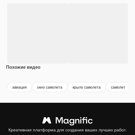
Похожие видео
Premium
Premium
Premium
Premium
авиация
окно самолета
крыло самолета
самолет
Креативная платформа для создания ваших лучших работ.