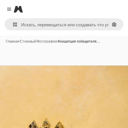
Magnific
Close menu
Поиск 
Главная
/
Стоковый
/
Фотографии
/
Концепция победителя…