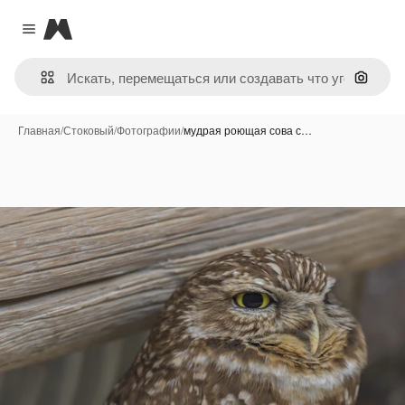
Magnific
Close menu
Поиск 
Главная
/
Стоковый
/
Фотографии
/
мудрая роющая сова с…