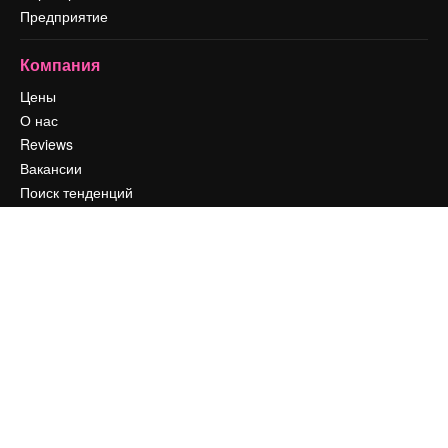
Предприятие
Компания
Цены
О нас
Reviews
Вакансии
Поиск тенденций
Блог
События
Slidesgo
Продайте свой контент
Помещение для прессы
Ищете magnific.ai
Связаться с нами
Клиентская поддержка
Instagram