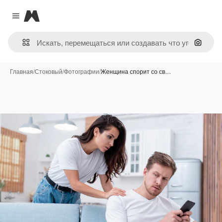
Magnific
Close menu
Поиск 
Главная
/
Стоковый
/
Фотографии
/
Женщина спорит со св…