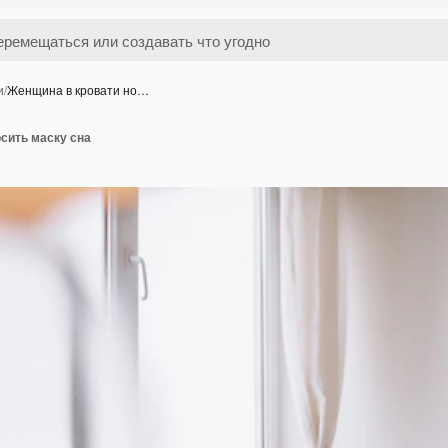
и
/
Женщина в кровати но…
сить маску сна