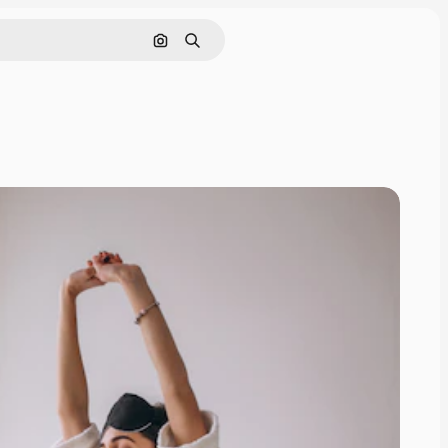
Поиск по изображению
Поиск