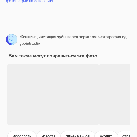
фотографий на основе ИИ
.
Женщина, чистящая зубы перед зеркалом. Фотография сделана через стекло
gpointstudio
Вам также могут понравиться эти фото
молодость
красота
гигиена зубов
уходит
отраже