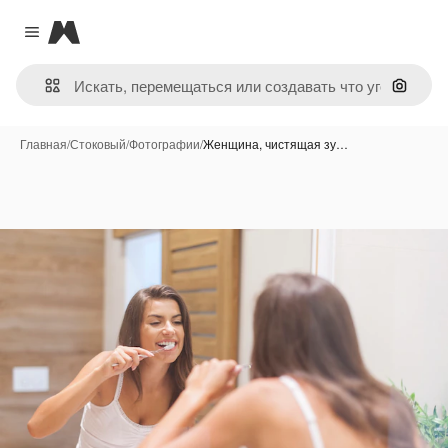
Magnific
Close menu
Поиск 
Главная
/
Стоковый
/
Фотографии
/
Женщина, чистящая зу…