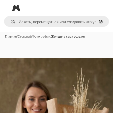
Magnific
Close menu
Поиск 
Главная
/
Стоковый
/
Фотографии
/
Женщина сама создает…