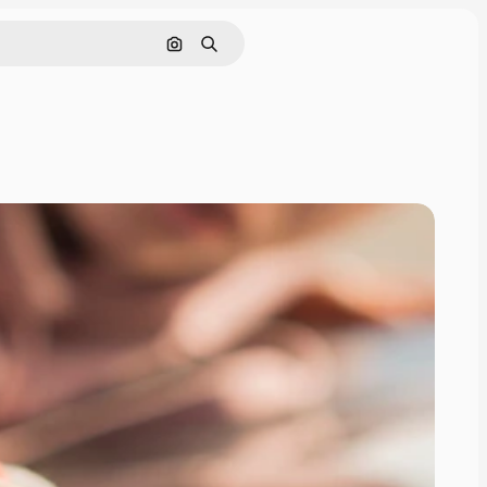
Поиск по изображению
Поиск