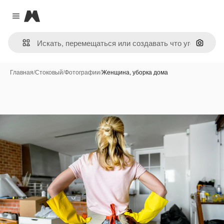
Magnific
Close menu
Поиск 
Главная
/
Стоковый
/
Фотографии
/
Женщина, уборка дома