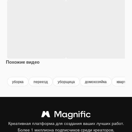
Похожие видео
Premium
Premium
Premium
Premium
уборка
переезд
уборщица
домохозяйка
квартира
Креативная платформа для создания ваших лучших работ.
Более 1 миллиона подписчиков среди креаторов,