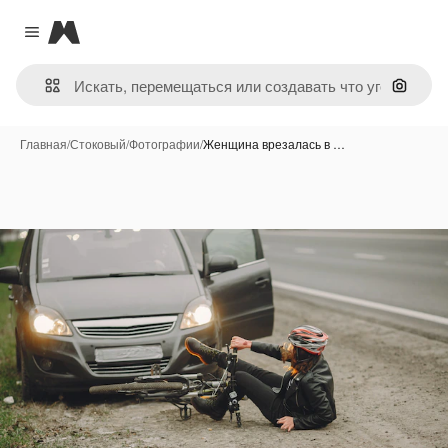
Magnific
Close menu
Поиск 
Главная
/
Стоковый
/
Фотографии
/
Женщина врезалась в …