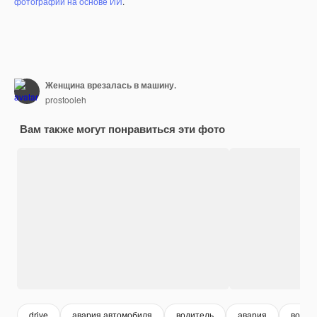
фотографий на основе ИИ
.
Женщина врезалась в машину.
prostooleh
Вам также могут понравиться эти фото
drive
авария автомобиля
водитель
авария
водит