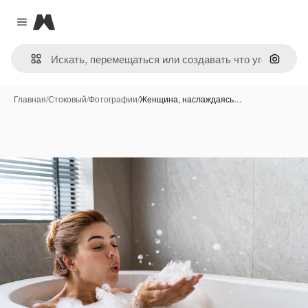
Magnific
Close menu
Поиск 
Главная
/
Стоковый
/
Фотографии
/
Женщина, наслаждаясь…