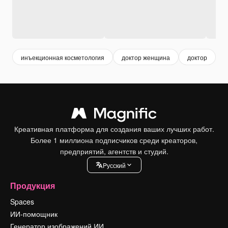
инъекционная косметология
доктор женщина
доктор
к
Креативная платформа для создания ваших лучших работ.
Более 1 миллиона подписчиков среди креаторов,
предприятий, агентств и студий.
Pусский
Продукция
Spaces
ИИ-помощник
Генератор изображений ИИ