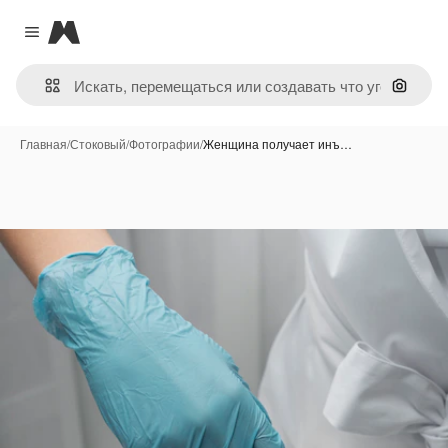
Magnific
Close menu
Поиск 
Главная
/
Стоковый
/
Фотографии
/
Женщина получает инъ…