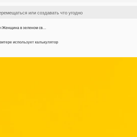
и
/
Женщина в зеленом св…
витере использует калькулятор