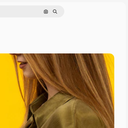
Поиск по изображению
Поиск