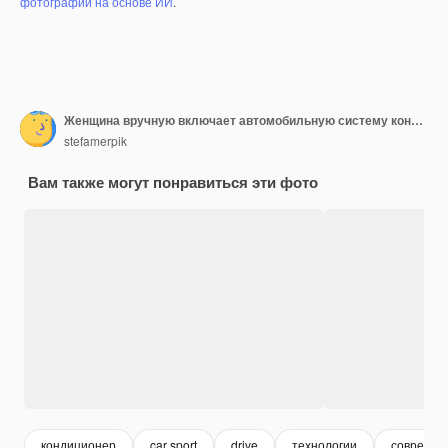
фотографий на основе ИИ
.
Женщина вручную включает автомобильную систему кондиционирования воздуха, автомобильный кондиционер на кнопке выключения крупным планом
stefamerpik
Вам также могут понравиться эти фото
кондиционер
car sport
drive
технологии
современ