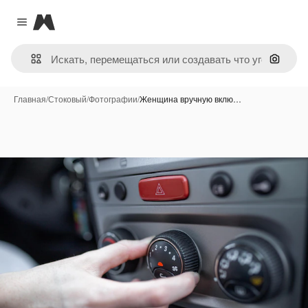
Magnific
Close menu
Поиск 
Главная
/
Стоковый
/
Фотографии
/
Женщина вручную вклю…