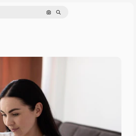
Поиск по изображению
Поиск